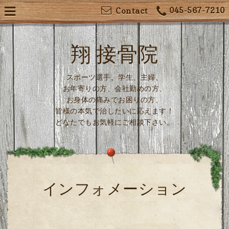
045-567-7210
Contact
翔 接骨院
スポーツ選手、学生、主婦、
お年寄りの方、会社勤めの方、
お身体の痛みでお困りの方、
皆様の本気で治したいに応えます！
どなたでもお気軽にご相談下さい。
インフォメーション