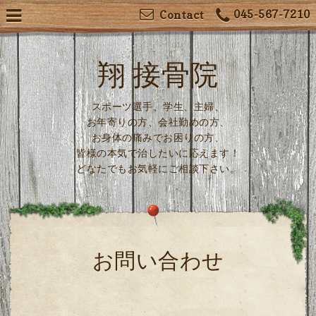
045-567-7210
Contact
翔 接骨院
スポーツ選手、学生、主婦、
お年寄りの方、会社勤めの方、
お身体の痛みでお困りの方、
皆様の本気で治したいに応えます！
どなたでもお気軽にご相談下さい。
お問い合わせ