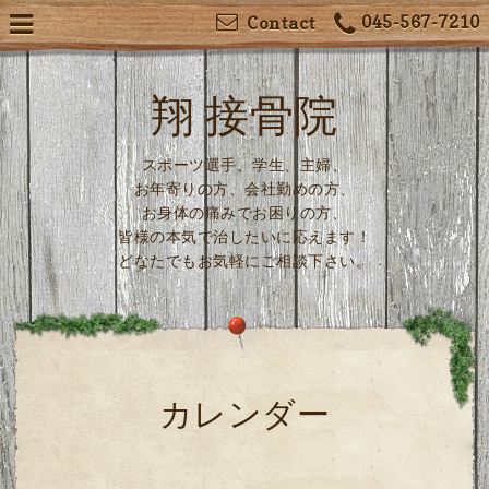
045-567-7210
Contact
翔 接骨院
スポーツ選手、学生、主婦、
お年寄りの方、会社勤めの方、
お身体の痛みでお困りの方、
皆様の本気で治したいに応えます！
どなたでもお気軽にご相談下さい。
カレンダー