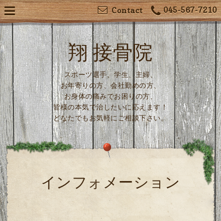
045-567-7210
Contact
翔 接骨院
スポーツ選手、学生、主婦、
お年寄りの方、会社勤めの方、
お身体の痛みでお困りの方、
皆様の本気で治したいに応えます！
どなたでもお気軽にご相談下さい。
インフォメーション