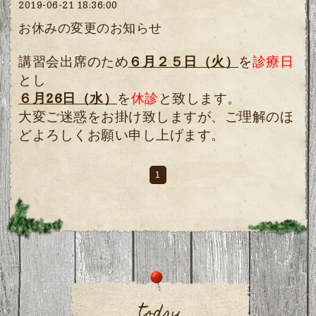
2019-06-21 18:36:00
お休みの変更のお知らせ
講習会出席のため
６月２５日（火）
を
診療日
とし
６月26日（水）
を
休診
と致します。
大変ご迷惑をお掛け致しますが、ご理解のほ
どよろしくお願い申し上げます。
1
today