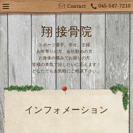
045-567-7210
Contact
翔 接骨院
スポーツ選手、学生、主婦、
お年寄りの方、会社勤めの方、
お身体の痛みでお困りの方、
皆様の本気で治したいに応えます！
どなたでもお気軽にご相談下さい。
インフォメーション