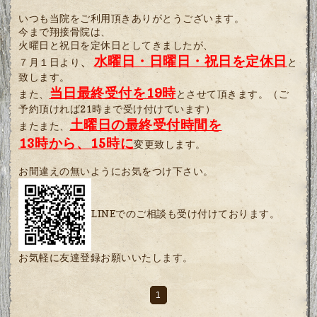
いつも当院をご利用頂きありがとうございます。
今まで翔接骨院は、
火曜日と祝日を定休日としてきましたが、
、
水曜日・日曜日・祝日を定休日
７月１日より
と
致します。
当日最終受付を19時
また、
とさせて頂きます。（ご
予約頂ければ21時まで受け付けています）
土曜日の最終受付時間を
またまた、
13時から、15時に
変更致します。
お間違えの無いようにお気をつけ下さい。
LINEでのご相談も受け付けております。
お気軽に友達登録お願いいたします。
1