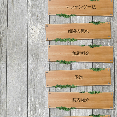
マッケンジー法
施術の流れ
施術料金
予約
院内紹介