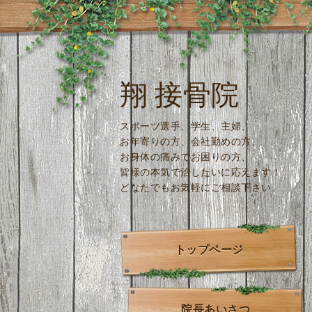
翔 接骨院
スポーツ選手、学生、主婦、
お年寄りの方、会社勤めの方、
お身体の痛みでお困りの方、
皆様の本気で治したいに応えます！
どなたでもお気軽にご相談下さい。
トップページ
院長あいさつ