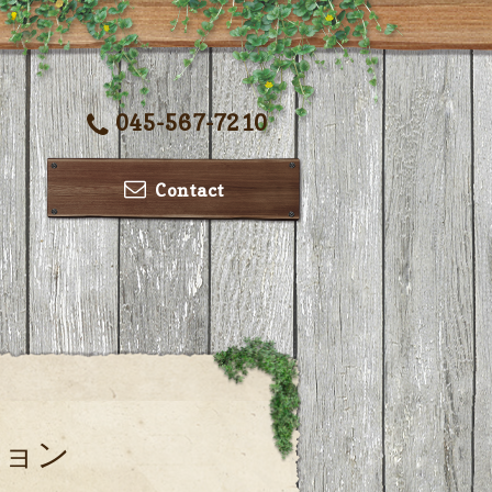
045-567-7210
Contact
ション