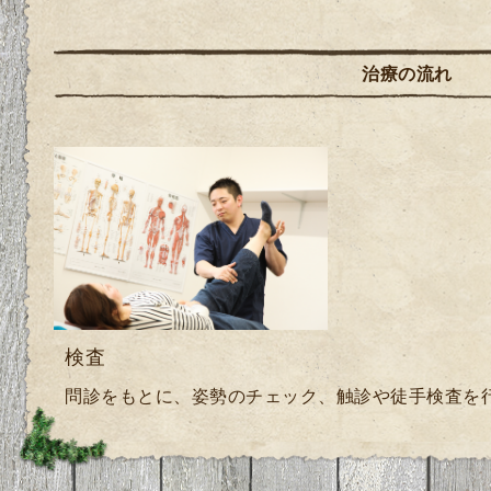
治療の流れ
検査
問診をもとに、姿勢のチェック、触診や徒手検査を