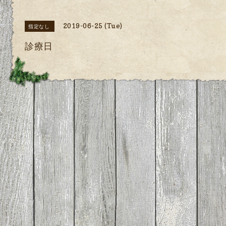
2019-06-25 (Tue)
指定なし
診療日