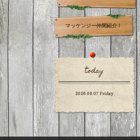
マッケンジー仲間紹介！
today
2026.08.07 Friday