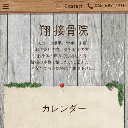
045-567-7210
Contact
翔 接骨院
スポーツ選手、学生、主婦、
お年寄りの方、会社勤めの方、
お身体の痛みでお困りの方、
皆様の本気で治したいに応えます！
どなたでもお気軽にご相談下さい。
カレンダー